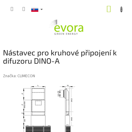
Prejsť
NÁKUP
na
obsah
KOŠÍK
Nástavec pro kruhové připojení k
difuzoru DINO-A
Značka:
CLIMECON