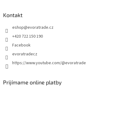
á
p
ä
Kontakt
t
eshop
@
evoratrade.cz
i
e
+420 722 150 190
Facebook
evoratradecz
https://www.youtube.com/@evoratrade
Prijímame online platby