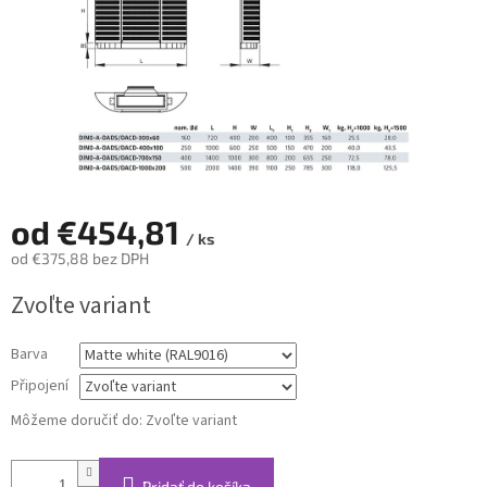
od
€454,81
/ ks
od
€375,88
bez DPH
Jednotková
Zvoľte variant
cena:
Barva
Připojení
Môžeme doručiť do:
Zvoľte variant
Pridať do košíka