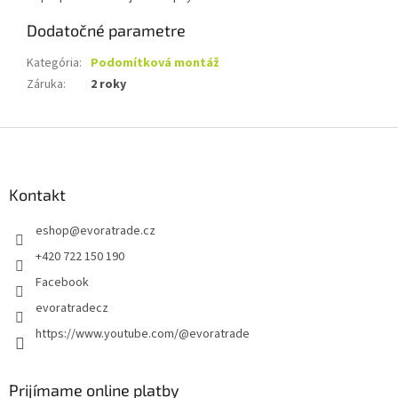
Dodatočné parametre
Kategória
:
Podomítková montáž
Záruka
:
2 roky
Z
á
p
ä
Kontakt
t
eshop
@
evoratrade.cz
i
e
+420 722 150 190
Facebook
evoratradecz
https://www.youtube.com/@evoratrade
Prijímame online platby