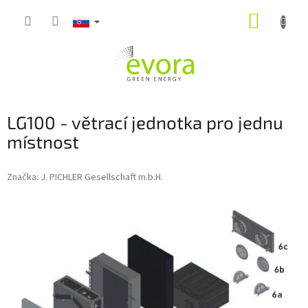
Prejsť
NÁKUP
na
obsah
KOŠÍK
LG100 - větrací jednotka pro jednu
místnost
Značka:
J. PICHLER Gesellschaft m.b.H.