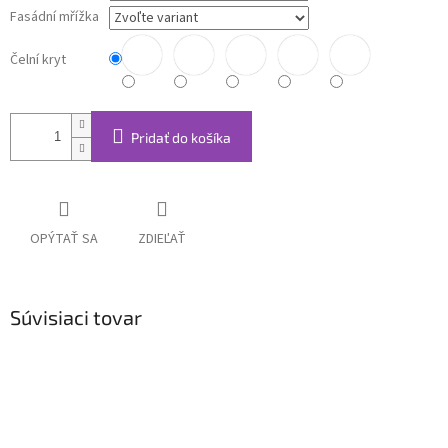
Fasádní mřížka
Čelní kryt
Pridať do košíka
OPÝTAŤ SA
ZDIEĽAŤ
Súvisiaci tovar