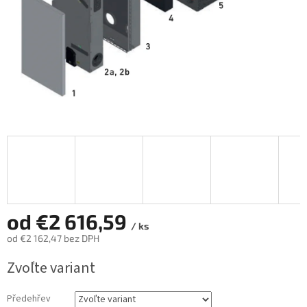
od
€2 616,59
/ ks
od
€2 162,47
bez DPH
Jednotková
Zvoľte variant
cena:
Předehřev