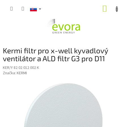
Prejsť
NÁKUP
na
obsah
KOŠÍK
Kermi filtr pro x-well kyvadlový
ventilátor a ALD filtr G3 pro D11
KER/Y 82 02 012 002 K
Značka:
KERMI