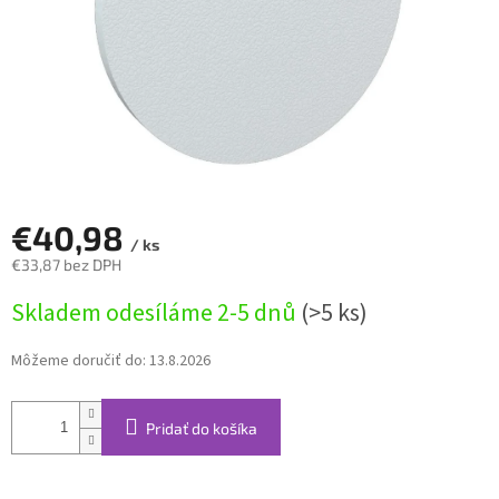
€40,98
/ ks
€33,87 bez DPH
Jednotková
Skladem odesíláme 2-5 dnů
(>5 ks)
cena:
Môžeme doručiť do:
13.8.2026
Pridať do košíka