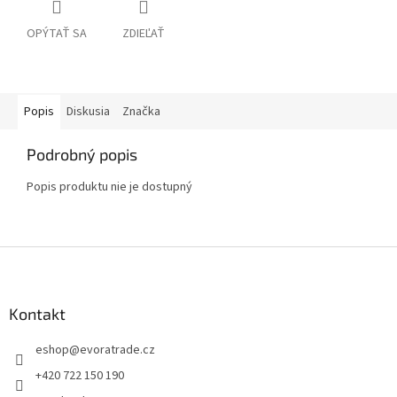
OPÝTAŤ SA
ZDIEĽAŤ
Popis
Diskusia
Značka
Podrobný popis
Popis produktu nie je dostupný
Z
á
p
ä
Kontakt
t
eshop
@
evoratrade.cz
i
e
+420 722 150 190