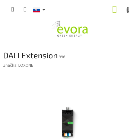
Prejsť
NÁKUP
na
obsah
KOŠÍK
DALI Extension
996
Značka:
LOXONE