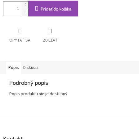
Pridať do košíka
OPÝTAŤ SA
ZDIEĽAŤ
Popis
Diskusia
Podrobný popis
Popis produktu nie je dostupný
Z
á
p
ä
Kontakt