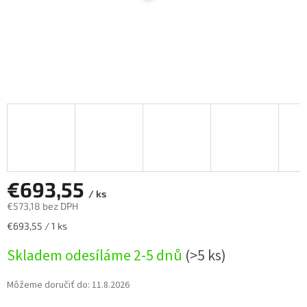
€693,55
/ ks
€573,18 bez DPH
Jednotková
€693,55 / 1 ks
cena:
Skladem odesíláme 2-5 dnů
(>5 ks)
Môžeme doručiť do:
11.8.2026