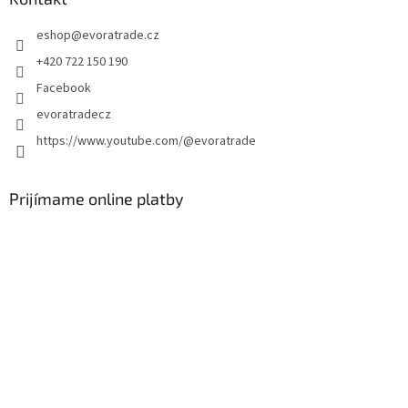
t
eshop
@
evoratrade.cz
i
e
+420 722 150 190
Facebook
evoratradecz
https://www.youtube.com/@evoratrade
Prijímame online platby