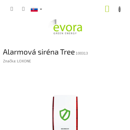
Prejsť
NÁKUP
na
obsah
KOŠÍK
Alarmová siréna Tree
100313
Značka:
LOXONE