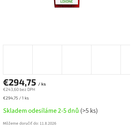
€294,75
/ ks
€243,60 bez DPH
Jednotková
€294,75 / 1 ks
cena:
Skladem odesíláme 2-5 dnů
(>5 ks)
Môžeme doručiť do:
11.8.2026