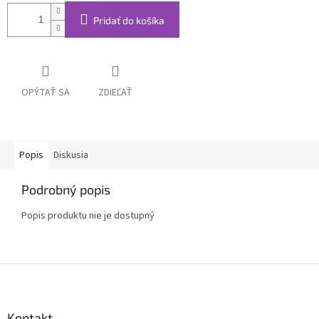
Pridať do košíka
OPÝTAŤ SA
ZDIEĽAŤ
Popis
Diskusia
Podrobný popis
Popis produktu nie je dostupný
Z
á
p
ä
Kontakt