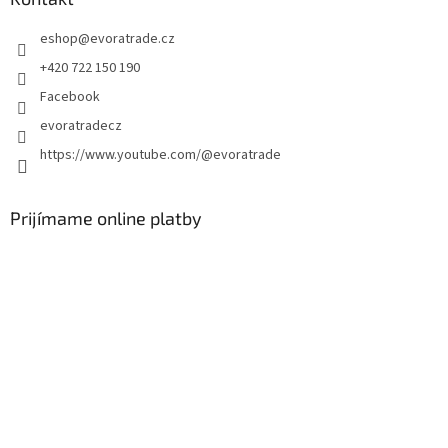
t
eshop
@
evoratrade.cz
i
e
+420 722 150 190
Facebook
evoratradecz
https://www.youtube.com/@evoratrade
Prijímame online platby