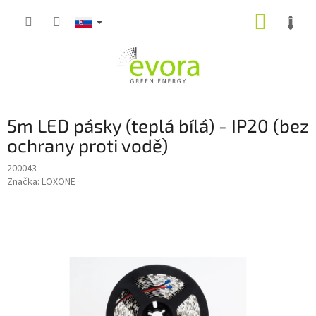
Prejsť
NÁKUP
na
obsah
KOŠÍK
5m LED pásky (teplá bílá) - IP20 (bez
ochrany proti vodě)
200043
Značka:
LOXONE