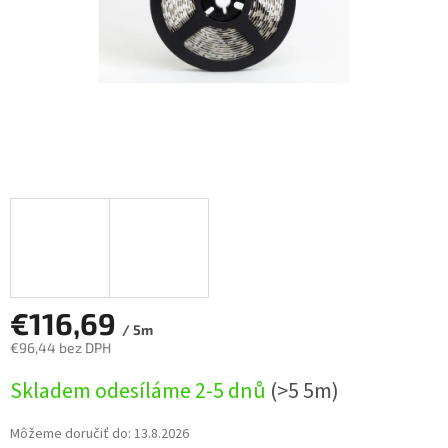
€116,69
/ 5m
€96,44 bez DPH
Jednotková
Skladem odesíláme 2-5 dnů
(>5 5m)
cena:
Môžeme doručiť do:
13.8.2026