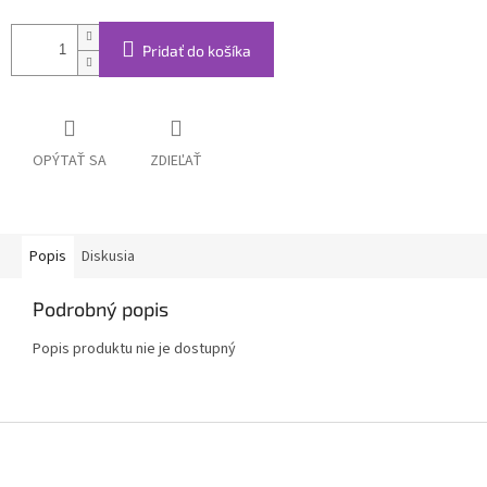
Pridať do košíka
OPÝTAŤ SA
ZDIEĽAŤ
Popis
Diskusia
Podrobný popis
Popis produktu nie je dostupný
Z
á
p