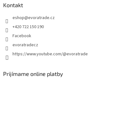
ä
Kontakt
t
eshop
@
evoratrade.cz
i
e
+420 722 150 190
Facebook
evoratradecz
https://www.youtube.com/@evoratrade
Prijímame online platby