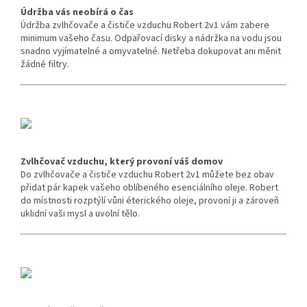
Údržba vás neobírá o čas
Údržba zvlhčovače a čističe vzduchu Robert 2v1 vám zabere
minimum vašeho času.
Odpařovací disky a nádržka na vodu jsou
snadno vyjímatelné a omyvatelné.
Netřeba dokupovat ani měnit
žádné filtry.
Zvlhčovač vzduchu, který provoní váš domov
Do zvlhčovače a čističe vzduchu Robert 2v1 můžete bez obav
přidat pár kapek vašeho oblíbeného esenciálního oleje.
Robert
do místnosti rozptýlí vůni éterického oleje, provoní ji a zároveň
uklidní vaši mysl a uvolní tělo.