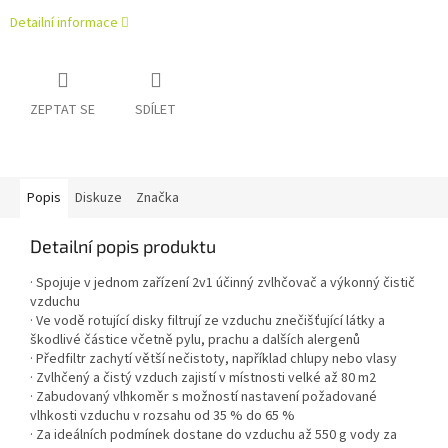
Detailní informace
ZEPTAT SE
SDÍLET
Popis
Diskuze
Značka
Detailní popis produktu
· Spojuje v jednom zařízení 2v1 účinný zvlhčovač a výkonný čistič
vzduchu
· Ve vodě rotující disky filtrují ze vzduchu znečišťující látky a
škodlivé částice včetně pylu, prachu a dalších alergenů
· Předfiltr zachytí větší nečistoty, například chlupy nebo vlasy
· Zvlhčený a čistý vzduch zajistí v místnosti velké až 80 m2
· Zabudovaný vlhkoměr s možností nastavení požadované
vlhkosti vzduchu v rozsahu od 35 % do 65 %
· Za ideálních podmínek dostane do vzduchu až 550 g vody za