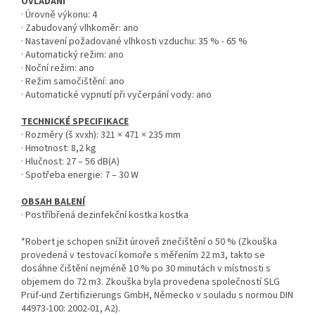
OVLÁDÁNÍ
· Úrovně výkonu: 4
· Zabudovaný vlhkoměr: ano
· Nastavení požadované vlhkosti vzduchu: 35 % - 65 %
· Automatický režim: ano
· Noční režim: ano
· Režim samočištění: ano
· Automatické vypnutí při vyčerpání vody: ano
TECHNICKÉ SPECIFIKACE
· Rozměry (š xvxh): 321 × 471 × 235 mm
· Hmotnost: 8,2 kg
· Hlučnost: 27 – 56 dB(A)
· Spotřeba energie: 7 – 30 W
OBSAH BALENÍ
· Postříbřená dezinfekční kostka kostka
*Robert je schopen snížit úroveň znečištění o 50 % (Zkouška
provedená v testovací komoře s měřením 22 m3, takto se
dosáhne čištění nejméně 10 % po 30 minutách v místnosti s
objemem do 72 m3. Zkouška byla provedena společností SLG
Prüf-und Zertifizierungs GmbH, Německo v souladu s normou DIN
44973-100: 2002-01, A2).