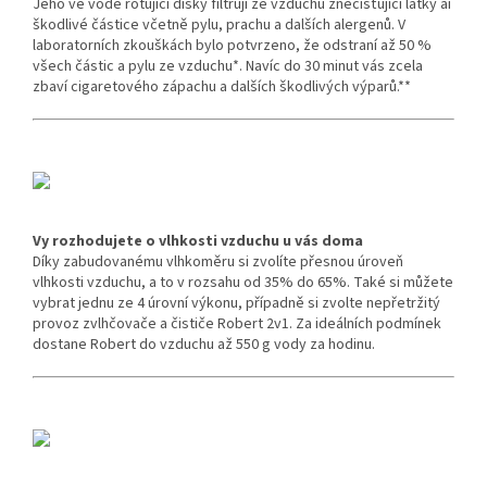
Jeho ve vodě rotující disky filtrují ze vzduchu znečišťující látky ai
škodlivé částice včetně pylu, prachu a dalších alergenů. V
laboratorních zkouškách bylo potvrzeno, že odstraní až 50 %
všech částic a pylu ze vzduchu*. Navíc do 30 minut vás zcela
zbaví cigaretového zápachu a dalších škodlivých výparů.**
Vy rozhodujete o vlhkosti vzduchu u vás doma
Díky zabudovanému vlhkoměru si zvolíte přesnou úroveň
vlhkosti vzduchu, a to v rozsahu od 35% do 65%.
Také si můžete
vybrat jednu ze 4 úrovní výkonu, případně si zvolte nepřetržitý
provoz zvlhčovače a čističe Robert 2v1.
Za ideálních podmínek
dostane Robert do vzduchu až 550 g vody za hodinu.