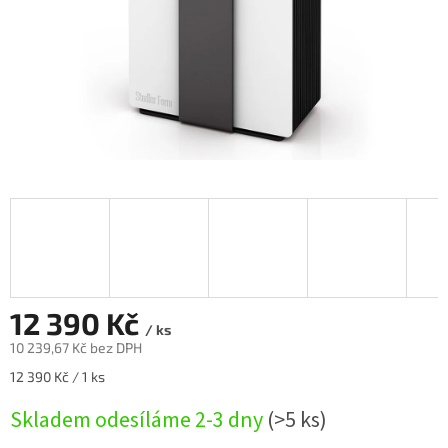
12 390 Kč
/ ks
10 239,67 Kč bez DPH
Měrná
12 390 Kč / 1 ks
cena:
Skladem odesíláme 2-3 dny
(>5 ks)