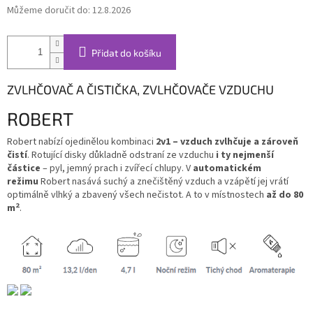
Můžeme doručit do:
12.8.2026
Přidat do košíku
ZVLHČOVAČ A ČISTIČKA, ZVLHČOVAČE VZDUCHU
ROBERT
Robert nabízí ojedinělou kombinaci
2v1 – vzduch zvlhčuje a zároveň
čistí
. Rotující disky důkladně odstraní ze vzduchu
i ty nejmenší
částice
– pyl, jemný prach i zvířecí chlupy. V
automatickém
režimu
Robert nasává suchý a znečištěný vzduch a vzápětí jej vrátí
optimálně vlhký a zbavený všech nečistot. A to v místnostech
až do 80
2
m
.