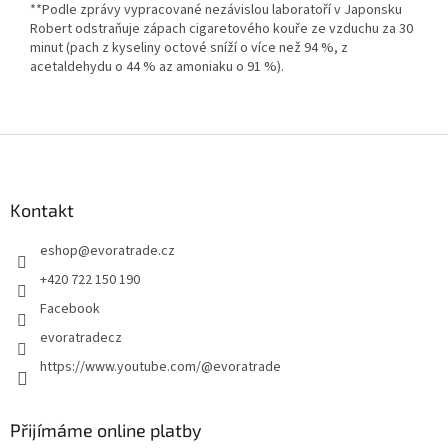
**Podle zprávy vypracované nezávislou laboratoří v Japonsku
Robert odstraňuje zápach cigaretového kouře ze vzduchu za 30
minut (pach z kyseliny octové sníží o více než 94 %, z
acetaldehydu o 44 % az amoniaku o 91 %).
Z
á
p
a
Kontakt
t
eshop
@
evoratrade.cz
í
+420 722 150 190
Facebook
evoratradecz
https://www.youtube.com/@evoratrade
Přijímáme online platby