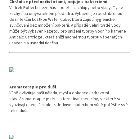
Chrání se před nečistotami, bojuje s bakteriemi
Vnitřek Roberta neznečistí poletující chlupy nebo vlasy.
Ty se
zachytí na omyvatelném předfiltru.
Vybaven je i postříbřenou
dezinfekční kostkou Water Cube, která zajistí hygienické
zvlhčování bez množení bakterií.
V případě velmi tvrdé vody
může být vybaven kazetou pro snížení tvorby vodního kamene
Anticalc Cartridge, která sníží nadměrnou tvorbu vápenatých
usazenin a usnadní údržbu.
Aromaterapie pro duši
Vůně ovlivňuje naši náladu, mysl a dokonce i zdravotní
stav.
Aromaterapie je druh alternativní medicíny, ve které se
využívají esenciální oleje.
Jediným nádechem vůně potěšíte své
tělo i duši.