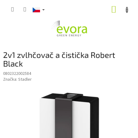
Přejít
NÁKUP
na
obsah
KOŠÍK
2v1 zvlhčovač a čistička Robert
Black
0802322002584
Značka:
Stadler