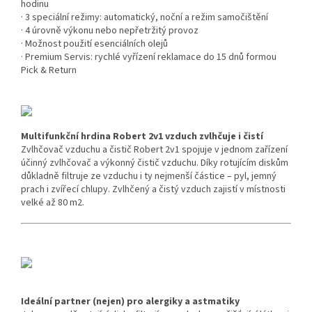
hodinu
· 3 speciální režimy: automatický, noční a režim samočištění
· 4 úrovně výkonu nebo nepřetržitý provoz
· Možnost použití esenciálních olejů
· Premium Servis: rychlé vyřízení reklamace do 15 dnů formou
Pick & Return
Multifunkční hrdina Robert 2v1 vzduch zvlhčuje i čistí
Zvlhčovač vzduchu a čistič Robert 2v1 spojuje v jednom zařízení
účinný zvlhčovač a výkonný čistič vzduchu. Díky rotujícím diskům
důkladně filtruje ze vzduchu i ty nejmenší částice – pyl, jemný
prach i zvířecí chlupy. Zvlhčený a čistý vzduch zajistí v místnosti
velké až 80 m2.
Ideální partner (nejen) pro alergiky a astmatiky