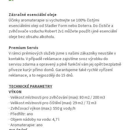
Zázračné esenciální oleje
Účinky aromaterapie si vychutnejte se 100% čistými
esenciálními oleji od Stadler Form nebo Doterra.
Do čističe a
zvlhčovače vzduchu Robert 2v1 můžete použít i jiné esenciální
oleje bez obsahu alkoholu.
Premium Servis
V rámci prémiových služeb jsme s našimi zákazníky neustále v
kontaktu.
V případě reklamace zajistíme svoz výrobku do
servisu zdarma a opravený a plně funkční vám jej opět bezplatně
přiveze kurýr přímo domů.
Garantujeme také rychlé vyřízení
reklamace, a to nejpozději do 15 dnů.
TECHNICKÉ PARAMETRY
VÝKON
· Velikost místnosti pro zvlhčování (max): 80 m2 / 200 m3
· Velikost místnosti pro čištění (max): 29 m2 / 72 m3
· Zvlhčovací výkon (max.): 550 g vody/h
· Předfiltr: ano
· Objem nádoby na vodu: 4,7 l
· Aromaterapie: ano